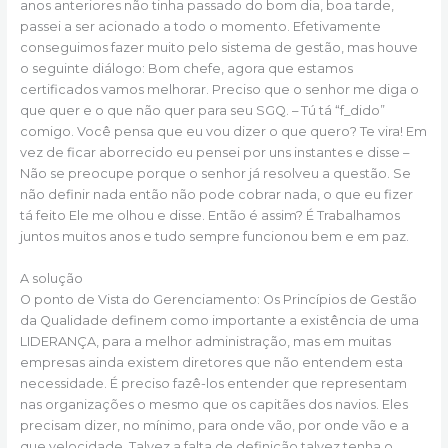
anos anteriores não tinha passado do bom dia, boa tarde,
passei a ser acionado a todo o momento. Efetivamente
conseguimos fazer muito pelo sistema de gestão, mas houve
o seguinte diálogo: Bom chefe, agora que estamos
certificados vamos melhorar. Preciso que o senhor me diga o
que quer e o que não quer para seu SGQ. – Tú tá “f_dido”
comigo. Você pensa que eu vou dizer o que quero? Te vira! Em
vez de ficar aborrecido eu pensei por uns instantes e disse –
Não se preocupe porque o senhor já resolveu a questão. Se
não definir nada então não pode cobrar nada, o que eu fizer
tá feito Ele me olhou e disse. Então é assim? É Trabalhamos
juntos muitos anos e tudo sempre funcionou bem e em paz.
A solução
O ponto de Vista do Gerenciamento: Os Princípios de Gestão
da Qualidade definem como importante a existência de uma
LIDERANÇA, para a melhor administração, mas em muitas
empresas ainda existem diretores que não entendem esta
necessidade. É preciso fazê-los entender que representam
nas organizações o mesmo que os capitães dos navios. Eles
precisam dizer, no mínimo, para onde vão, por onde vão e a
que velocidade. Talvez a falta de definição talvez tenha o