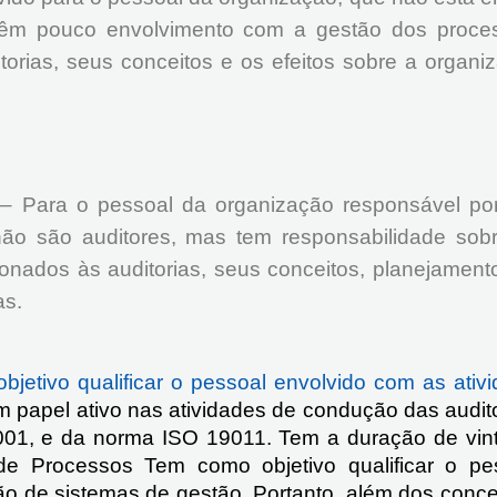
e têm pouco envolvimento com a gestão dos proc
itorias, seus conceitos e os efeitos sobre a organ
a
– Para o pessoal da organização responsável por
e não são auditores, mas tem responsabilidade s
ionados às auditorias, seus conceitos, planejament
as.
jetivo qualificar o pessoal envolvido com as ati
êm papel ativo nas atividades de condução das audit
1, e da norma ISO 19011. Tem a duração de vinte
de Processos Tem como objetivo qualificar o pe
 de sistemas de gestão. Portanto, além dos concei