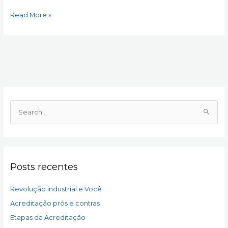
Read More »
P
e
s
q
Posts recentes
u
i
Revolução industrial e Você
s
a
Acreditação prós e contras
r
Etapas da Acreditação